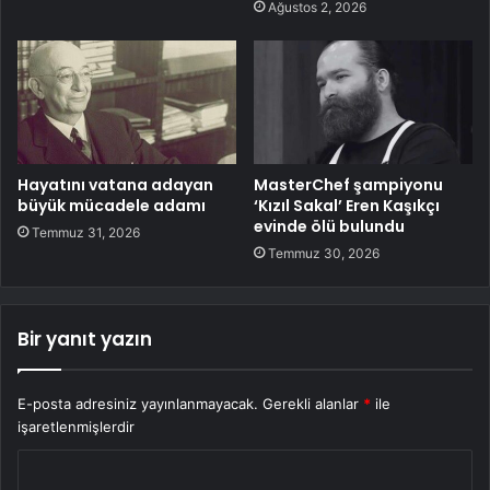
Ağustos 2, 2026
Hayatını vatana adayan
MasterChef şampiyonu
büyük mücadele adamı
‘Kızıl Sakal’ Eren Kaşıkçı
evinde ölü bulundu
Temmuz 31, 2026
Temmuz 30, 2026
Bir yanıt yazın
E-posta adresiniz yayınlanmayacak.
Gerekli alanlar
*
ile
işaretlenmişlerdir
Y