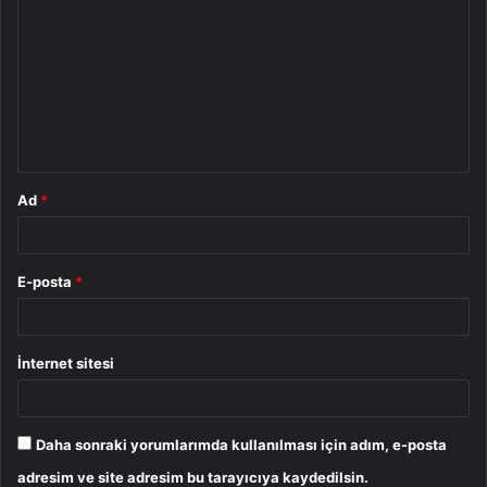
o
r
u
m
*
Ad
*
E-posta
*
İnternet sitesi
Daha sonraki yorumlarımda kullanılması için adım, e-posta
adresim ve site adresim bu tarayıcıya kaydedilsin.