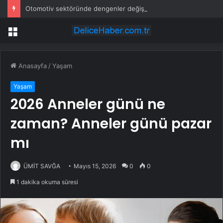
Otomotiv sektöründe dengenler değişti: Göç tersine döndü
Menü
Anasayfa
/
Yaşam
Yaşam
2026 Anneler günü ne
zaman? Anneler günü pazar
mı
ÜMİT SAVĞA
Mayıs 15, 2026
0
0
1 dakika okuma süresi